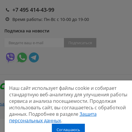
+7 495 414-43-99
Время работы: Пн-Вс с 10-00 до 19-00
Подписка на новости
Подписаться
Наш сайт использует файлы cookie и собирает
стандартную веб-аналитику для улучшения работы
сервиса и анализа посещаемости. Продолжая
Нашли ошибку?
sale@smarine.shop
2026
использовать сайт, вы соглашаетесь с обработкой
данных. Подробнее в разделе
Защита
персональных данных
.
Соглашаюсь