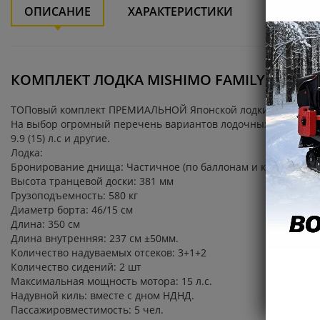
ОПИСАНИЕ
ХАРАКТЕРИСТИКИ
ДОСТАВ
КОМПЛЕКТ ЛОДКА MISHIMO FAMILY LITE 400 +
ТОПовый комплект ПРЕМИАЛЬНОЙ Японской лодки MISHIMO FAM
На выбор огромный перечень вариантов лодочных моторов: Лодоч
9.9 (15) л.с и другие.
Лодка:
Бронирование днища: Частичное (по баллонам и килю)
Высота транцевой доски: 381 мм
Грузоподъемность: 580 кг
Диаметр борта: 46/15 см
Длина: 350 см
Длина внутренняя: 237 см ±50мм.
Количество надуваемых отсеков: 3+1+2
Количество сидений: 2 шт
Максимальная мощность мотора: 15 л.с.
Надувной киль: вместе с дном НДНД.
Пассажировместимость: 5 чел.