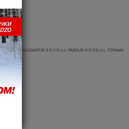
иента).
(15) л.с, GLADIATOR 9.9 (15) л.с, PARSUN 9.9 (15) л.с, TOYAMA