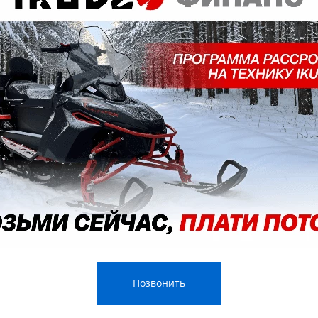
КА
 МОТОР 9,9 (20) Л.С.
ILY LITE 350 с качественным лодочным мотором (на выбор кл
ный мотор HIDEA 9.9 (15) л.с, MARLIN 9.9 (15) л.с, SEANOVO 9.9 
Позвонить