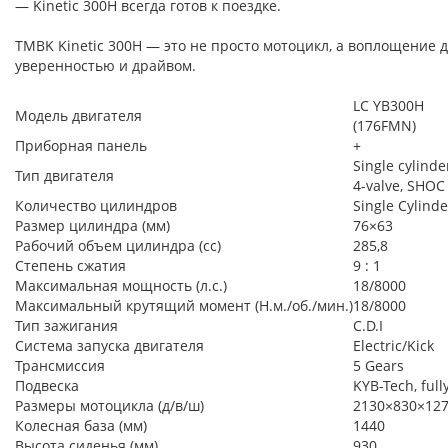
— Kinetic 300H всегда готов к поездке.
TMBK Kinetic 300H — это не просто мотоцикл, а воплощение д
уверенностью и драйвом.
LC YB300H
Модель двигателя
(176FMN)
Приборная панель
+
Single cylinder
Тип двигателя
4-valve, SHOC
Количество цилиндров
Single Cylinde
Размер цилиндра (мм)
76×63
Рабочий объем цилиндра (cc)
285,8
Степень сжатия
9 : 1
Максимальная мощность (л.с.)
18/8000
Максимальный крутящий момент (Н.м./об./мин.)
18/8000
Тип зажигания
C.D.I
Система запуска двигателя
Electric/Kick
Трансмиссия
5 Gears
Подвеска
KYB-Tech, full
Размеры мотоцикла (д/в/ш)
2130×830×12
Колесная база (мм)
1440
Высота сиденья (мм)
930