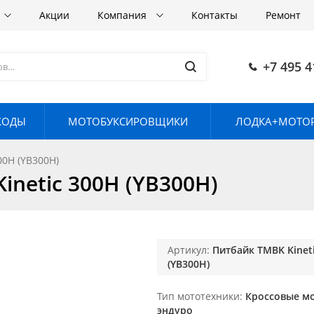
Акции
Компания
Контакты
Ремонт
+7 495 4
ХОДЫ
МОТОБУКСИРОВЩИКИ
ЛОДКА+МОТОР
00H (YB300H)
netic 300H (YB300H)
Артикул:
Питбайк TMBK Kinet
(YB300H)
Тип мототехники
Кроссовые м
эндуро