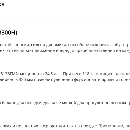
КА
B300H)
ской энергии, силы и динамики, способное покорить любую трас
тех, кто выбирает движение вперёд и яркие впечатления на ка
ZS176FMN мощностью 24,5 л.с.. При весе 118 кг мотоцикл разго
клиренс в 320 мм позволит уверенно форсировать броды и горны
баланс для поездки, делая ее мягкой для прогулок по лесным 
равках и полностью сосредоточиться на поездке. Тренировки,