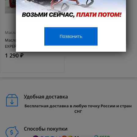
Масла и смазки
Позвонить
Масло MISHIMO 4T ATV
EXPERT (EXTRA) 10w40 1 л
1 290 ₽
Удобная доставка
Бесплатная доставка в любую точку России и стран
СНГ
Способы покупки