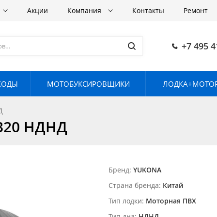
Акции
Компания
Контакты
Ремонт
+7 495 4
ХОДЫ
МОТОБУКСИРОВЩИКИ
ЛОДКА+МОТОР
Д
320 НДНД
Бренд
YUKONA
Страна бренда
Китай
Тип лодки
Моторная ПВХ
Тип дна
НДНД