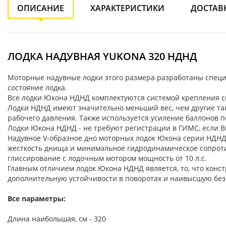
ОПИСАНИЕ
ХАРАКТЕРИСТИКИ
ДОСТАВ
ЛОДКА НАДУВНАЯ YUKONA 320 НДНД
Моторные надувные лодки этого размера разработаны специа
состояние лодка.
Все лодки Юкона НДНД комплектуются системой крепления си
Лодки НДНД имеют значительно меньший вес, чем другие тако
рабочего давления. Также используется усиление баллонов п
Лодки Юкона НДНД - не требуют регистрации в ГИМС, если Вы
Надувное V-образное дно моторных лодок Юкона серии НДНД
жесткость днища и минимальное гидродинамическое сопротив
глиссирование с лодочным мотором мощность от 10 л.с.
Главным отличием лодок Юкона НДНД является, то, что конс
дополнительную устойчивости в поворотах и наивысшую без
Все параметры:
Длина наибольшая, см - 320