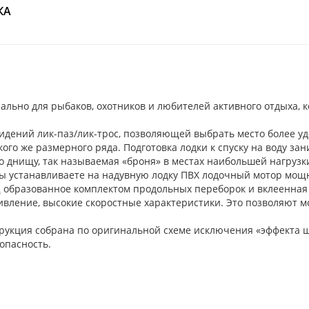
КА
льно для рыбаков, охотников и любителей активного отдыха, к
дений лик-паз/лик-трос, позволяющей выбрать место более уд
го же размерного ряда. Подготовка лодки к спуску на воду зан
о днищу, так называемая «броня» в местах наибольшей нагрузк
 устанавливаете на надувную лодку ПВХ лодочный мотор мощнос
 образованное комплектом продольных переборок и вклеенная 
ление, высокие скоростные характеристики. Это позволяют мо
трукция собрана по оригинальной схеме исключения «эффекта ш
опасность.