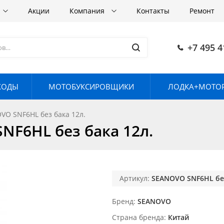
Акции
Компания
Контакты
Ремонт
+7 495 4
ХОДЫ
МОТОБУКСИРОВЩИКИ
ЛОДКА+МОТОР
O SNF6HL без бака 12л.
F6HL без бака 12л.
Артикул:
SEANOVO SNF6HL без
Бренд
SEANOVO
Страна бренда
Китай