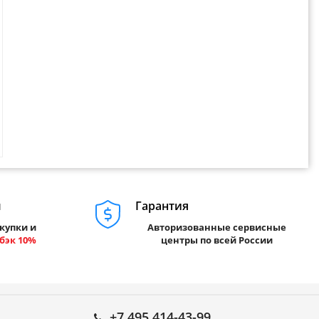
м
Гарантия
купки и
Авторизованные сервисные
бэк 10%
центры по всей России
+7 495 414-43-99