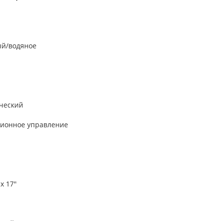
ый/водяное
ческий
ионное управление
 x 17"