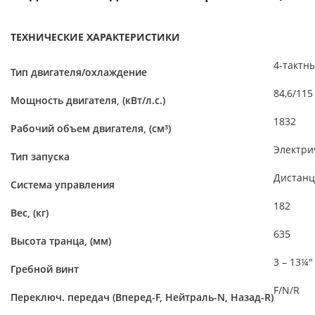
ТЕХНИЧЕСКИЕ ХАРАКТЕРИСТИКИ
4-тактн
Тип двигателя/охлаждение
84,6/115
Мощность двигателя, (кВт/л.с.)
1832
Рабочий объем двигателя, (см³)
Электри
Тип запуска
Дистанц
Система управления
182
Вес, (кг)
635
Высота транца, (мм)
3 – 13¼"
Гребной винт
F/N/R
Переключ. передач (Вперед-F, Нейтраль-N, Назад-R)