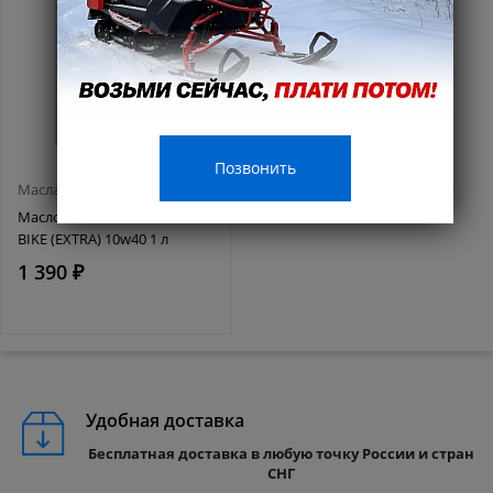
Позвонить
Масла и смазки
Масло MISHIMO 4T ROAD
BIKE (EXTRA) 10w40 1 л
1 390 ₽
Удобная доставка
Бесплатная доставка в любую точку России и стран
СНГ