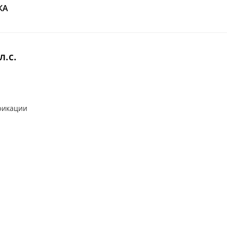
КА
.с.
фикации