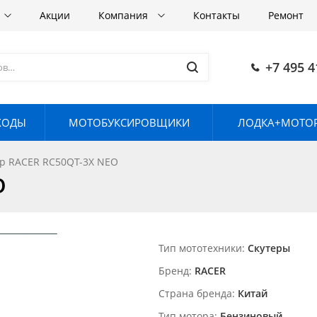
Акции
Компания
Контакты
Ремонт
+7 495 4
ХОДЫ
МОТОБУКСИРОВЩИКИ
ЛОДКА+МОТОР
ер RACER RC50QT-3X NEO
O
Тип мототехники
Скутеры
Бренд
RACER
Страна бренда
Китай
Тип мотора
Бензиновый